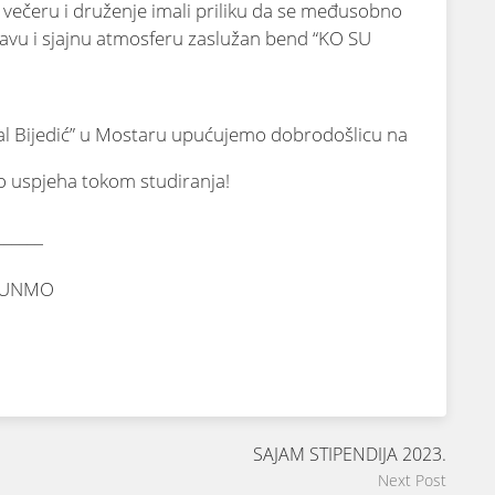
večeru i druženje imali
priliku da se međusobno
zabavu i sjajnu atmosferu zaslužan bend “KO SU
l Bijedić” u Mostaru upućujemo dobrodošlicu na
o uspjeha tokom studiranja!
______
 – UNMO
SAJAM STIPENDIJA 2023.
Next Post