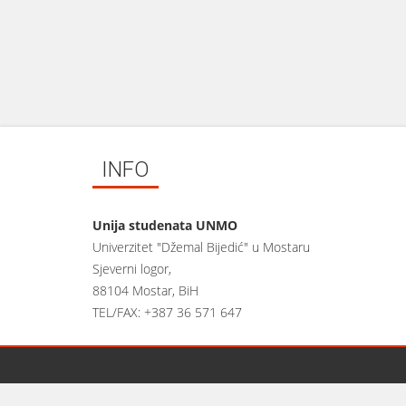
INFO
Unija studenata UNMO
Univerzitet "Džemal Bijedić" u Mostaru
Sjeverni logor,
88104 Mostar, BiH
TEL/FAX: +387 36 571 647