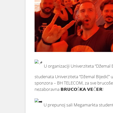
U organizaciji Univerziteta “Džemal 
studenata Univerziteta “Džemal Bijedić” 
sponzora – BH TELECOM, za sve brucoše i
nezaboravna 𝗕𝗥𝗨𝗖𝗢Š𝗞𝗔 𝗩𝗘Č𝗘𝗥!
U prepunoj sali Megamarkta student