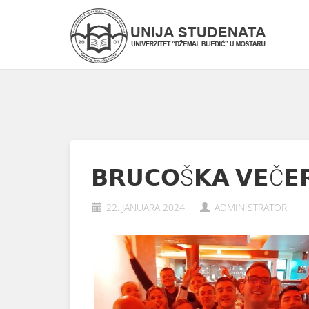
𝗕𝗥𝗨𝗖𝗢Š𝗞𝗔 𝗩𝗘Č𝗘𝗥
22. JANUARA 2024.
ADMINISTRATOR