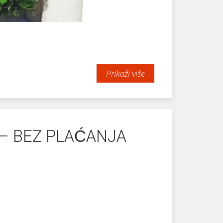
Prikaži više
 – BEZ PLAĆANJA