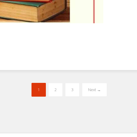
1
2
3
Next →