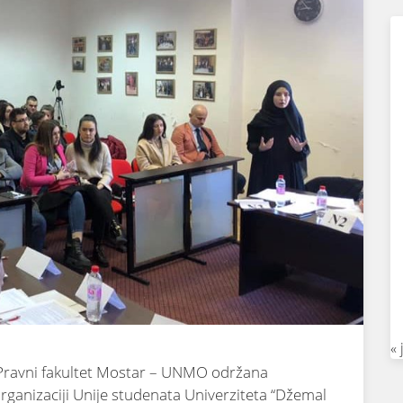
« 
a Pravni fakultet Mostar – UNMO održana
ganizaciji Unije studenata Univerziteta “Džemal