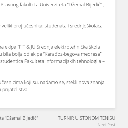
 Pravnog fakulteta Univerziteta “Džemal Bijedić” ,
e veliki broj učesnika: studenata i srednjoškolaca
 ekipa “FIT & JU Srednja elektrotehnička škola
nsu bila bolja od ekipe “Karađoz-begova medresa”,
 studentica Fakulteta informacijskih tehnologija –
učesnicima koji su, nadamo se, stekli nova znanja
 prijateljstva.
ta “Džemal Bijedić”
TURNIR U STONOM TENISU
Next Post