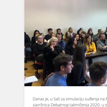
Danas je, u Sali za simulaciju suđenja n
završnica Debatnog takmičenja 2020. u or