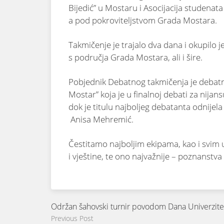
Bijedić” u Mostaru i Asocijacija studenata
a pod pokroviteljstvom Grada Mostara.
Takmičenje je trajalo dva dana i okupilo j
s područja Grada Mostara, ali i šire.
Pobjednik Debatnog takmičenja je debatna
Mostar” koja je u finalnoj debati za nija
dok je titulu najboljeg debatanta odnijela
Anisa Mehremić.
Čestitamo najboljim ekipama, kao i svim 
i vještine, te ono najvažnije – poznanstva i
Održan šahovski turnir povodom Dana Univerzite
Previous Post