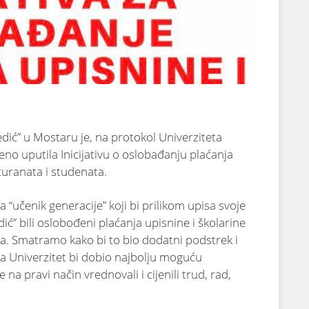
dić” u Mostaru je, na protokol Univerziteta
o uputila Inicijativu o oslobađanju plaćanja
aturanata i studenata.
a “učenik generacije” koji bi prilikom upisa svoje
ć” bili oslobođeni plaćanja upisnine i školarine
a. Smatramo kako bi to bio dodatni podstrek i
, a Univerzitet bi dobio najbolju moguću
 na pravi način vrednovali i cijenili trud, rad,