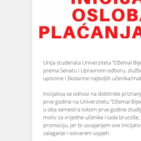
Unija studenata Univerziteta “Džemal Bije
prema Senatu i Upravnom odboru, služben
upisnine i školarine najboljih učenika/m
Inicijativa se odnosi na dobitnike priznanj
prve godine na Univerzitetu “Džemal Bijedi
u oba semestra tokom prve godine studij
motiv za vrijedne učenike i tada brucoše
promociju, jer bi usvajanjem ove inicijative
zalaganje i ostvareni uspjeh.