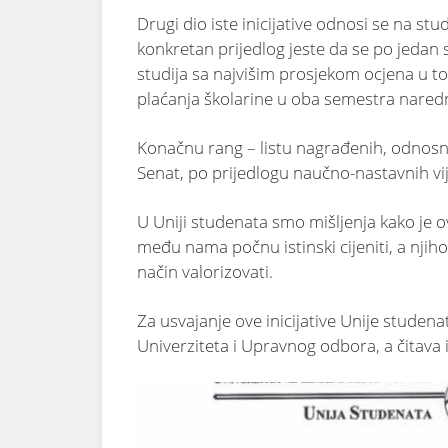
Drugi dio iste inicijative odnosi se na stu
konkretan prijedlog jeste da se po jedan 
studija sa najvišim prosjekom ocjena u
plaćanja školarine u oba semestra nar
Konačnu rang – listu nagrađenih, odnosn
Senat, po prijedlogu naučno-nastavnih vij
U Uniji studenata smo mišljenja kako je ov
među nama počnu istinski cijeniti, a njiho
način valorizovati.
Za usvajanje ove inicijative Unije studena
Univerziteta i Upravnog odbora, a čitava in