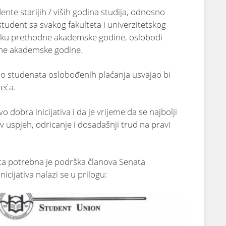
dente starijih / viših godina studija, odnosno
student sa svakog fakulteta i univerzitetskog
 toku prethodne akademske godine, oslobodi
edne akademske godine.
o studenata oslobođenih plaćanja usvajao bi
eća.
o dobra inicijativa i da je vrijeme da se najbolji
v uspjeh, odricanje i dosadašnji trud na pravi
ta potrebna je podrška članova Senata
icijativa nalazi se u prilogu: