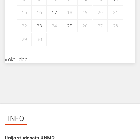
15
16
17
18
19
20
21
22
23
24
25
26
27
28
29
30
« okt
dec »
INFO
Unija studenata UNMO