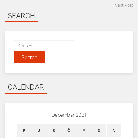
Next Post
SEARCH
Search
for:
CALENDAR
Decembar 2021
P
U
S
Č
P
S
N