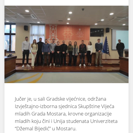
Jučer je, u sali Gradske vijećnice, održana
Izvještajno-izborna sjednica Skupštine Vijeća
mladih Grada Mostara, krovne organizacije
mladih koju čini i Unija studenata Univerziteta
“Džemal Bijedić” u Mostaru.