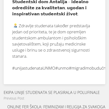
𝗦𝘁𝘂𝗱𝗲𝗻𝘁𝘀𝗸𝗶 𝗱𝗼𝗺 𝗔𝗻𝘁𝗮𝗹𝗶𝗷𝗮 – 𝗶𝗱𝗲𝗮𝗹𝗻𝗼
𝗼𝗱𝗿𝗲𝗱𝗶𝘀̌𝘁𝗲 𝘇𝗮 𝗸𝘃𝗮𝗹𝗶𝘁𝗲𝘁𝗮𝗻, 𝘂𝗴𝗼𝗱𝗮𝗻 𝗶
𝗶𝗻𝘀𝗽𝗶𝗿𝗮𝘁𝗶𝘃𝗮𝗻 𝘀𝘁𝘂𝗱𝗲𝗻𝘁𝘀𝗸𝗶 𝘇̌𝗶𝘃𝗼𝘁.
Zdravlje studenata također predstavlja
jedan od prioriteta, te je dom opremljen
studentskom ambulantom i psihološkim
savjetovalištem, koji pružaju medicinske
usluge i brinu se o zdravstvenoj sigurnosti
stanara.
#unijastudenataUNMO
#unmo
#migradimobudućno
EKIPA UNIJE STUDENATA SE PLASIRALA U POLUFINALE
Previous Post
ONLINE FER ŠKOLA: FEMINIZAM I RELIGIJA ZA SVAKOGA