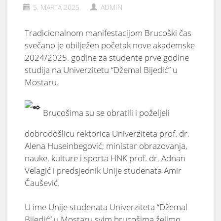
5. MARTA 2025.
ADMIN
Tradicionalnom manifestacijom Brucoški čas
svečano je obilježen početak nove akademske
2024/2025. godine za studente prve godine
studija na Univerzitetu “Džemal Bijedić” u
Mostaru.
Brucošima su se obratili i poželjeli
dobrodošlicu rektorica Univerziteta prof. dr.
Alena Huseinbegović; ministar obrazovanja,
nauke, kulture i sporta HNK prof. dr. Adnan
Velagić i predsjednik Unije studenata Amir
Čaušević.
U ime Unije studenata Univerziteta “Džemal
Bijedić” u Mostaru svim
brucošima želimo