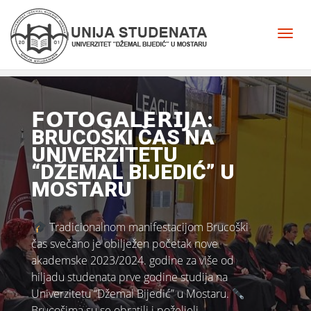
𝗙𝗢𝗧𝗢𝗚𝗔𝗟𝗘𝗥𝗜𝗝𝗔:
BRUCOŠKI ČAS NA
UNIVERZITETU
“DŽEMAL BIJEDIĆ” U
MOSTARU
Tradicionalnom manifestacijom Brucoški
čas svečano je obilježen početak nove
akademske 2023/2024. godine za više od
hiljadu studenata prve godine studija na
Univerzitetu “Džemal Bijedić” u Mostaru.
Brucošima su se obratili i poželjeli