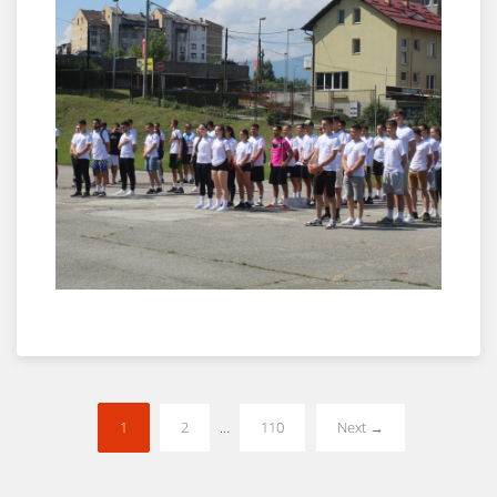
1
2
…
110
Next →