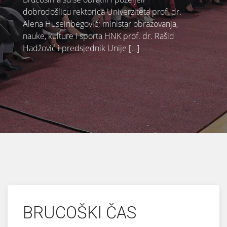
dobrodošlicu rektorica Univerziteta prof. dr.
Alena Huseinbegović; ministar obrazovanja,
nauke, kulture i sporta HNK prof. dr. Rašid
Hadžović i predsjednik Unije […]
BRUCOŠKI ČAS