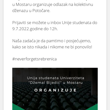
u Mostaru organizuje odlazak na kolektivnu
dženazu u Potočare.
Prijaviti se možete u inbox Unije studenata do
9.7.2022.godine do 12h.
Naša zadaća je da pamtimo i posjećujemo,
kako se isto nikada i nikome ne bi ponovilo!
#neverforgetsrebrenica