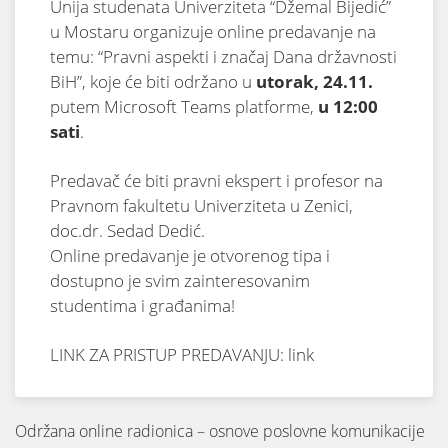
Unija studenata Univerziteta “Džemal Bijedić”
u Mostaru organizuje online predavanje na
temu: “Pravni aspekti i značaj Dana državnosti
BiH”, koje će biti održano u
utorak, 24.11.
putem Microsoft Teams platforme,
u 12:00
sati
.
Predavač će biti pravni ekspert i profesor na
Pravnom fakultetu Univerziteta u Zenici,
doc.dr. Sedad Dedić.
Online predavanje je otvorenog tipa i
dostupno je svim zainteresovanim
studentima i građanima!
LINK ZA PRISTUP PREDAVANJU:
link
Održana online radionica – osnove poslovne komunikacije